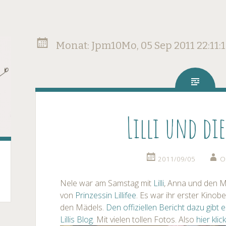
Monat:
Jpm10Mo, 05 Sep 2011 22:11:
Lilli und di
2011/09/05
O
Nele war am Samstag mit
Lilli
, Anna und den Mu
von
Prinzessin Lillifee
. Es war ihr erster Kinob
den Mädels.
Den offiziellen Bericht dazu gibt
Lillis Blog
. Mit vielen tollen Fotos. Also
hier klic