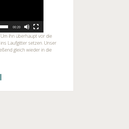
00:20
 Um ihn überhaupt vor die
ins Laufgitter setzen. Unser
ßend gleich wieder in die