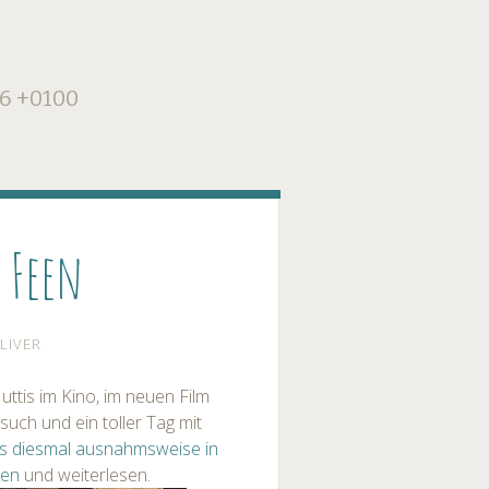
16 +0100
e Feen
LIVER
ttis im Kino, im neuen Film
esuch und ein toller Tag mit
 es diesmal ausnahmsweise in
ken
und weiterlesen.