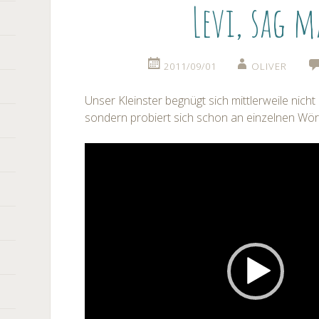
Levi, sag 
2011/09/01
OLIVER
Unser Kleinster begnügt sich mittlerweile nich
sondern probiert sich schon an einzelnen Wört
Video-
Player