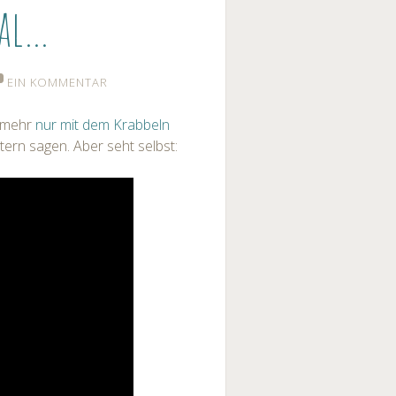
mal…
EIN KOMMENTAR
t mehr
nur mit dem Krabbeln
ern sagen. Aber seht selbst: