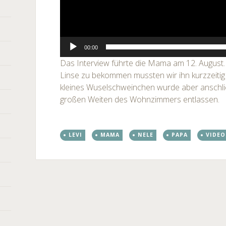
00:00
Das Interview führte die Mama am 12. August.
Linse zu bekommen mussten wir ihn kurzzeitig 
kleines Wuselschweinchen wurde aber anschlie
großen Weiten des Wohnzimmers entlassen.
LEVI
MAMA
NELE
PAPA
VIDEO