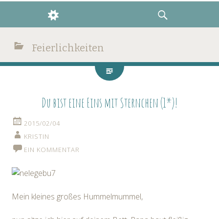
WIDGETS
SUCHE
Feierlichkeiten
Du bist eine Eins mit Sternchen (1*)!
2015/02/04
KRISTIN
EIN KOMMENTAR
Mein kleines großes Hummelmummel,