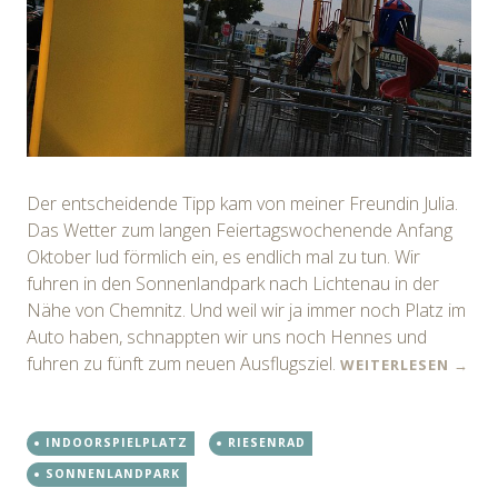
Der entscheidende Tipp kam von meiner Freundin Julia.
Das Wetter zum langen Feiertagswochenende Anfang
Oktober lud förmlich ein, es endlich mal zu tun. Wir
fuhren in den Sonnenlandpark nach Lichtenau in der
Nähe von Chemnitz. Und weil wir ja immer noch Platz im
Auto haben, schnappten wir uns noch Hennes und
fuhren zu fünft zum neuen Ausflugsziel.
WEITERLESEN
→
INDOORSPIELPLATZ
RIESENRAD
SONNENLANDPARK