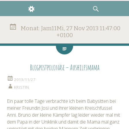
WIDGETS
SUCHE
Monat:
Jam11Mi, 27 Nov 2013 11:47:00
+0100
Blogpostpolonäse – Aushilfsmama
2013/11/27
KRISTIN
Ein paar tolle Tage verbrachte ich beim Babysitten bei
meiner Freundin Josi und ihrer kleinen Kreischfussel
Anni. Bruno der kleine Kämpfer lag leider wieder mal mit
dem Papa in der Uniklinik und damit die Mama mal ganz
ungestört mit den beiden Männern Zeit verbringen