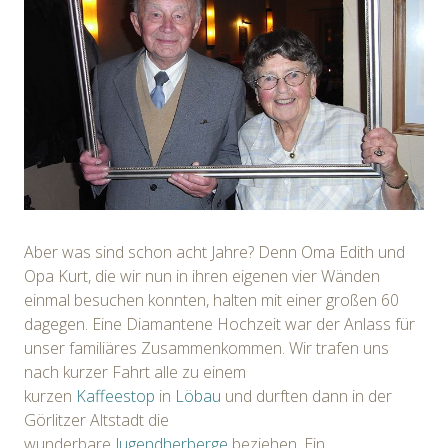
Aber was sind schon acht Jahre? Denn Oma Edith und
Opa Kurt, die wir nun in ihren eigenen vier Wänden
einmal besuchen konnten, halten mit einer großen 60
dagegen. Eine Diamantene Hochzeit war der Anlass für
unser familiäres Zusammenkommen. Wir trafen uns
nach kurzer Fahrt alle zu einem
kurzen
Kaffeestop
in
Löbau
und durften dann in der
Görlitzer Altstadt die
wunderbare
Jugendherberge
beziehen. Ein