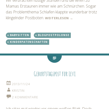
Wir verbrachten lustige Stunden und die liefen zu
Mamas Erstaunen immer wie am Schnürchen. Sogar
das Problemthema Schlafen klappte wunderbar trotz
klingelnder Postboten.
WEITERLESEN
→
BABYSITTEN
BLOGPOSTPOLONSE
KINDERPATENSCHAFTEN
Geburtstagspost für Levi
2013/11/24
KRISTIN
2 KOMMENTARE
Ich sitze mal wieder vor einem weißen Blatt. Doch