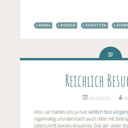
KANAL
RODELN
SCHLITTEN
SCHN
Reichlich Besu
2013/02/12
K
Also, wir hatten uns ja nun
wirklich fest vorg
regelmäßig und demnach auch öfter mit Beiträg
Überschrift bereits erwähnte Zeit der vielen B