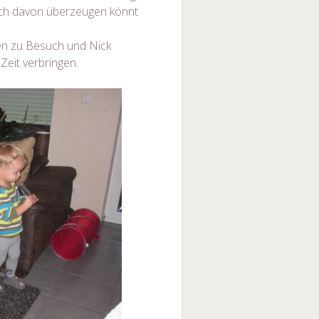
auch davon überzeugen könnt
n zu Besuch und Nick
Zeit verbringen.