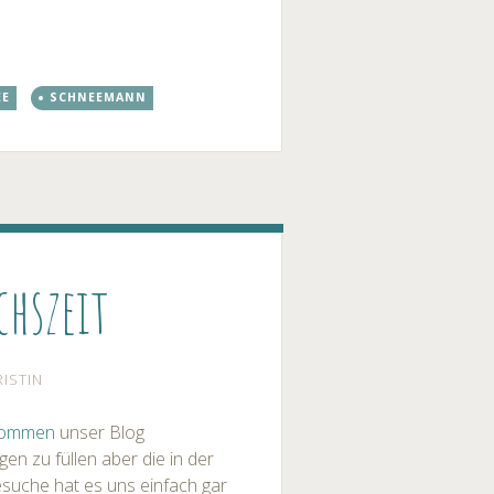
EE
SCHNEEMANN
chszeit
RISTIN
enommen
unser Blog
en zu füllen aber die in der
esuche hat es uns einfach gar